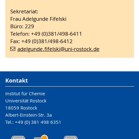
Sekretariat:
Frau Adelgunde Fifelski
Büro: 229
Telefon: +49 (0)381/498-6411
Fax: +49 (0)381/498-6412
adelgunde.fifelski
@uni-rostock
.de
Kontakt
Institut für Chemie
Universität Rostock
18059 Rostock
Albert-Einstein-Str. 3a
Tel.: +49 (0) 381 498 6351