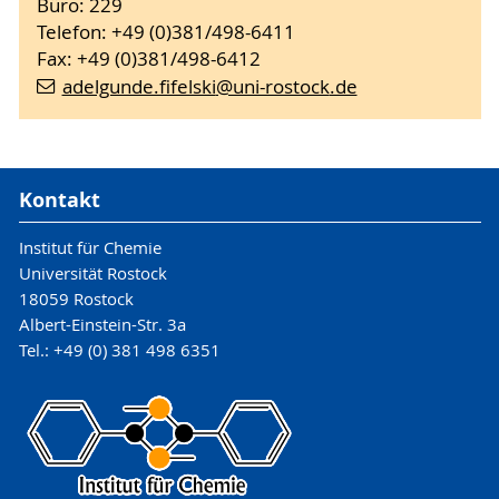
Büro: 229
Telefon: +49 (0)381/498-6411
Fax: +49 (0)381/498-6412
adelgunde.fifelski
@uni-rostock
.de
Kontakt
Institut für Chemie
Universität Rostock
18059 Rostock
Albert-Einstein-Str. 3a
Tel.: +49 (0) 381 498 6351