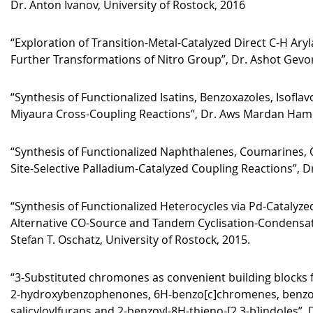
Dr. Anton Ivanov, University of Rostock, 2016
“Exploration of Transition-Metal-Catalyzed Direct C-H Ary
Further Transformations of Nitro Group”, Dr. Ashot Gevor
“Synthesis of Functionalized Isatins, Benzoxazoles, Isofla
Miyaura Cross-Coupling Reactions”, Dr. Aws Mardan Hamdy
“Synthesis of Functionalized Naphthalenes, Coumarines, 
Site-Selective Palladium-Catalyzed Coupling Reactions”, D
“Synthesis of Functionalized Heterocycles via Pd-Cataly
Alternative CO-Source and Tandem Cyclisation-Condensat
Stefan T. Oschatz, University of Rostock, 2015.
“3-Substituted chromones as convenient building blocks f
2-hydroxybenzophenones, 6H-benzo[c]chromenes, benzo[c]
salicyloylfurans and 2-benzoyl-8H-thieno-[2,3-b]indoles”, D