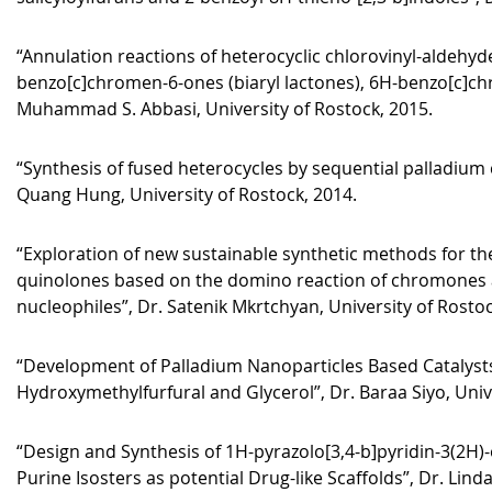
“Annulation reactions of heterocyclic chlorovinyl-aldehyde
benzo[c]chromen-6-ones (biaryl lactones), 6H-benzo[c]c
Muhammad S. Abbasi, University of Rostock, 2015.
“Synthesis of fused heterocycles by sequential palladium 
Quang Hung, University of Rostock, 2014.
“Exploration of new sustainable synthetic methods for the
quinolones based on the domino reaction of chromones 
nucleophiles”, Dr. Satenik Mkrtchyan, University of Rostoc
“Development of Palladium Nanoparticles Based Catalysts 
Hydroxymethylfurfural and Glycerol”, Dr. Baraa Siyo, Univ
“Design and Synthesis of 1H-pyrazolo[3,4-b]pyridin-3(2H
Purine Isosters as potential Drug-like Scaffolds”, Dr. Linda