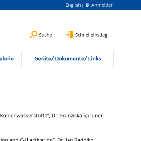
English
Anmelden
Suche
Schnelleinstieg
alerie
Geräte/ Dokumente/ Links
 Kohlenwasserstoffe”, Dr. Franziska Spruner
on and C-H activation”, Dr. Jan Radolko,