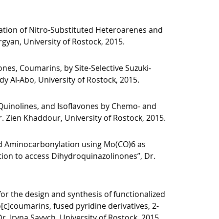
lation of Nitro-Substituted Heteroarenes and
gyan, University of Rostock, 2015.
vones, Coumarins, by Site-Selective Suzuki-
 Al-Abo, University of Rostock, 2015.
Quinolines, and Isoflavones by Chemo- and
r. Zien Khaddour, University of Rostock, 2015.
zed Aminocarbonylation using Mo(CO)6 as
ion to access Dihydroquinazolinones”, Dr.
or the design and synthesis of functionalized
coumarins, fused pyridine derivatives, 2-
r. Iryna Savych, University of Rostock, 2015.