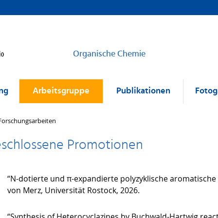
Organische Chemie
ng
Arbeitsgruppe
Publikationen
Fotog
Forschungsarbeiten
schlossene Promotionen
“N-dotierte und π-expandierte polyzyklische aromatische
von Merz, Universität Rostock, 2026.
“Synthesis of Heterocyclazines by Buchwald-Hartwig reacti