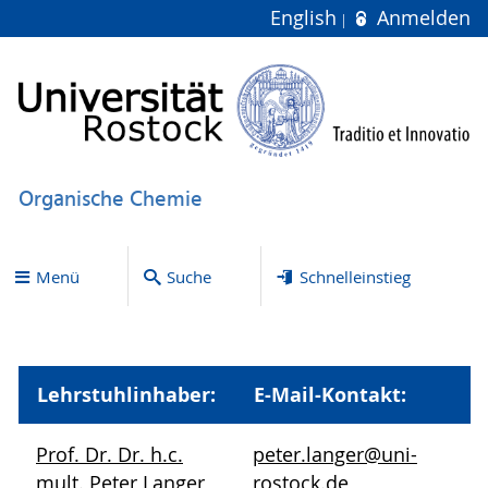
English
Anmelden
Organische Chemie
Menü
Suche
Schnelleinstieg
Lehrstuhlinhaber:
E-Mail-Kontakt:
Prof. Dr. Dr. h.c.
peter.langer
@uni-
mult. Peter Langer,
rostock
.de