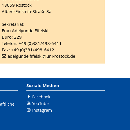
18059 Rostock
Albert-Einstein-Straße 3a
Sekretariat:
Frau Adelgunde Fifelski
Büro: 229
Telefon: +49 (0)381/498-6411
Fax: +49 (0)381/498-6412
adelgunde.fifelski
@uni-rostock
.de
Soziale Medien
Facebook
YouTube
ftliche
Instagram