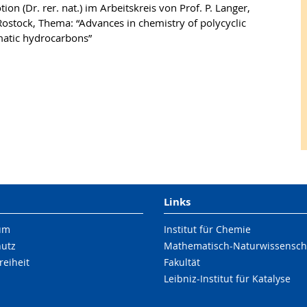
on (Dr. rer. nat.) im Arbeitskreis von Prof. P. Langer,
Rostock, Thema: “Advances in chemistry of polycyclic
matic hydrocarbons”
Links
um
Institut für Chemie
hutz
Mathematisch-Naturwissenscha
reiheit
Fakultät
Leibniz-Institut für Katalyse